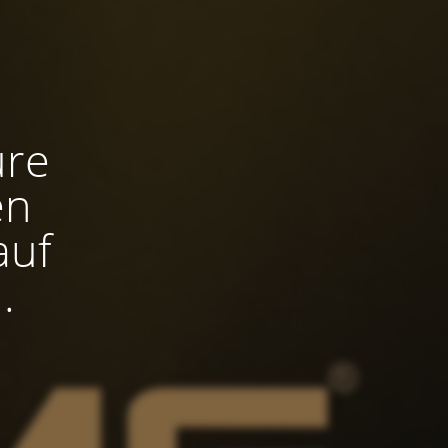
ure
en
auf
.