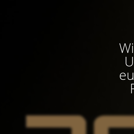
Wi
U
eu